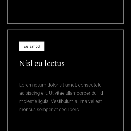
Euismod
Nisl eu lectus
Lorem ipsum dolor sit amet, consectetur
adipiscing elit. Ut vitae ullamcorper dui, id
molestie ligula. Vestibulum a urna vel est
rhoncus semper et sed libero.