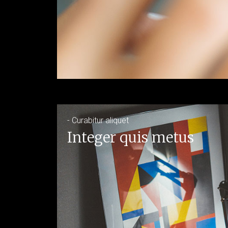
- Curabitur aliquet
Integer quis metus