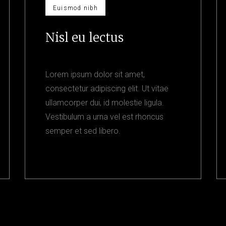
Euismod nibh
Nisl eu lectus
Lorem ipsum dolor sit amet,
consectetur adipiscing elit. Ut vitae
ullamcorper dui, id molestie ligula.
Vestibulum a urna vel est rhoncus
semper et sed libero.