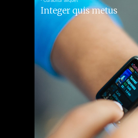
- Curabitur aliquet
Integer quis metus