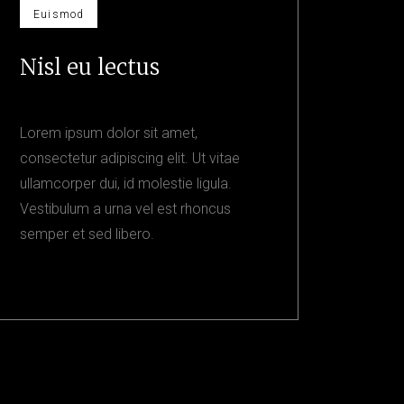
Euismod
Nisl eu lectus
Lorem ipsum dolor sit amet,
consectetur adipiscing elit. Ut vitae
ullamcorper dui, id molestie ligula.
Vestibulum a urna vel est rhoncus
semper et sed libero.